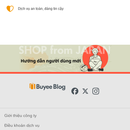
Dịch vụ an toàn, đáng tin cậy
F
X
I
a
n
c
s
e
t
b
a
o
g
Giới thiệu công ty
o
r
k
a
Điều khoản dịch vụ
m