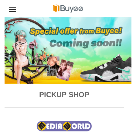
콘
텐
츠
로
건
너
뛰
기
PICKUP SHOP