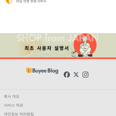
안심·안전 보장 서비스
F
X
I
a
n
c
s
e
t
b
a
o
g
회사 개요
o
r
k
a
서비스 약관
m
개인정보 처리방침