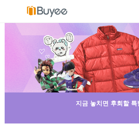
콘
텐
츠
로
건
너
뛰
기
지금 놓치면 후회할 특