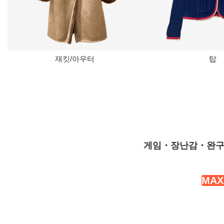
재킷/아우터
탑
게임・장난감・완구
MAX