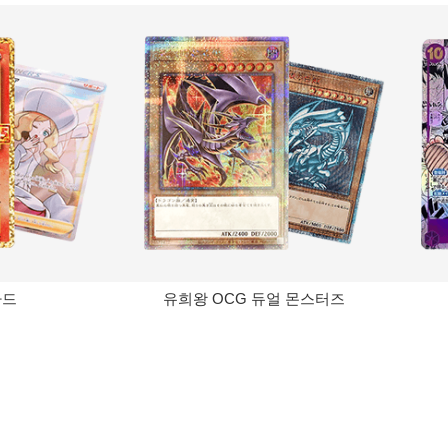
카드
유희왕 OCG 듀얼 몬스터즈