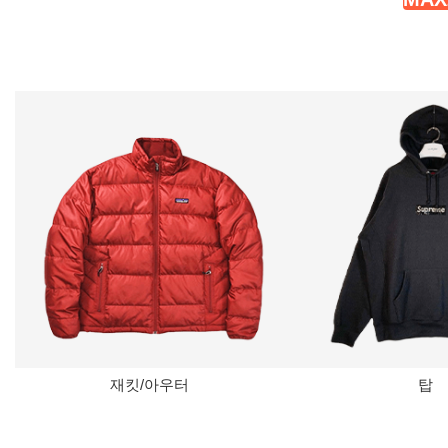
재킷/아우터
탑