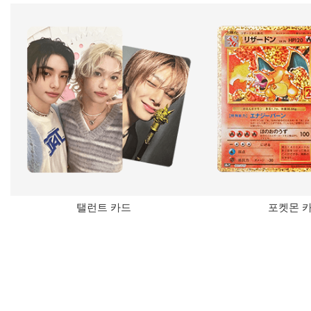
탤런트 카드
포켓몬 