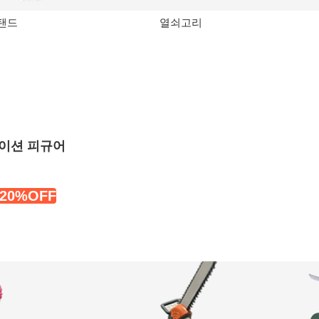
탠드
열쇠고리
이션 피규어
20%OFF