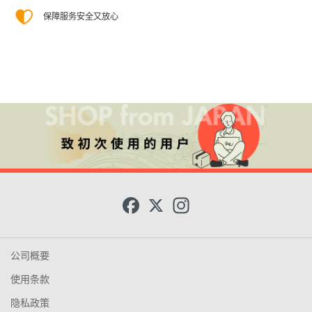
保障服务安全又放心
F
X
I
a
n
c
s
e
t
b
a
o
g
公司概要
o
r
k
a
使用条款
m
隐私政策