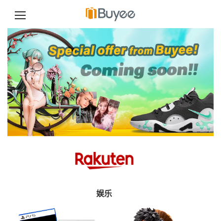
跳
至
正
文
娱乐