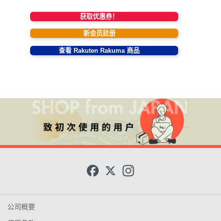
获取优惠券！
新会员註册
查看 Rakuten Rakuma 商品
F
X
I
a
n
c
s
e
t
b
a
o
g
公司概要
o
r