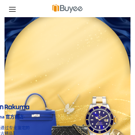
跳
至
正
文
uma 官方商店-
手通过专业鉴定的
中古精品]