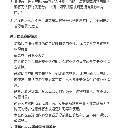
请注意，任何被Buyee判定为使用不当的手法註册或购物的情形
都将无法获得优惠券。 （例：如果顾客被判定拥有复数帐号
时。）
若发现顾客以不当手法註册复数帐号获得优惠券时，我们可能会
暂停包裹的运送
关于优惠券的使用
请确认每张优惠券的使用期限和使用条件，详情请参阅各优惠券
取得页面。
优惠券不可兑换现金。
若折扣后的金额出现小数点时，会将小数点以下的数字无条件捨
去计算。
获取优惠券时需要先登入。如果尚未註册，请进行新会员註册。
即使发生忘记使用优惠券等事宜，本公司也无法提供任何补偿措
施。
缺货、取消订单、其余本公司判定为不当购物的情形，恕不计入
优惠对象。
若顾客依赖Buyee代购之后，发生商品缺货等事宜造成商品无法
购买的话，优惠券将会被退还并可再次使用。
本公司保留活动内容变更或是提前终止的权利，且不另行通知，
敬请见谅。
▼ 使用Buyee手续费优惠券时