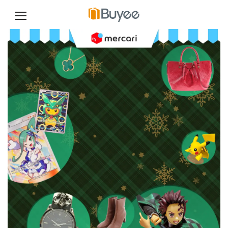
跳
至
正
文