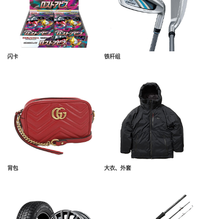
闪卡
铁杆组
背包
大衣、外套