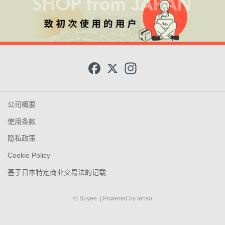
F
X
I
a
n
c
s
e
t
b
a
o
g
公司概要
o
r
k
a
使用条款
m
隐私政策
Cookie Policy
基于日本特定商业交易法的记载
© Buyee.
| Powered by
tenso