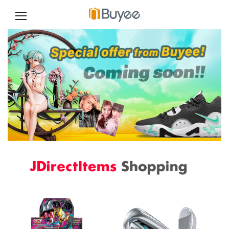
跳
至
正
文