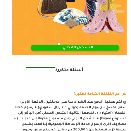
التسجيل المجاني
أسئلة متكررة
س: كم التكلفة الشامة لطلبي؟
ج: تتم عملية الدفع عند الشراء منا على مرحلتين. الدفعة الأولى:
سعر المنتج + رسوم الخدمة (حوالي 7.5 ريال سعودي) + رسوم خطة
الضمان (اختياري) . للدفعة الثانية: الشحن المحلي (من البائع إلى
مستودع Buyee) + الشحن الدولي (من مستودع Buyee إلى عنوانك) +
مصاريف أخرى (رسوم خدمة الوساطة الجمركية: إذا قمت بشحن
سلعة تزيد قيمتها عن 200,000 ين ياباني، فسيتم فرض رسوم