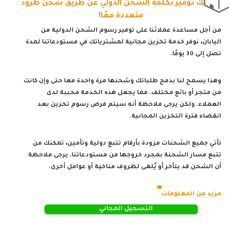
يمكنك توفير تكلفة الشحن الدولي عن طريق شحن طرود
متعددة معًا!
من أجل مساعدة عملائنا على توفير رسوم الشحن الدولية من
اليابان، نوفر خدمة تخزين مجانية لمشترياتك في مستودعاتنا لمدة
تصل إلى 30 يومًا.
وهذا يسمح لنا بدمج طلباتك وشحنها مرة واحدة معا حتى وإن كانت
من متجر أو بائع مختلف. مما يجعل هذه الخدمة محببة لدى
العملاء. ولكن يرجى ملاحظة أنه سيتم فرض رسوم تخزين بعد
انقضاء فترة التخزين المجانية.
تأتي جميع الشحنات مزودة بأرقام تتبع دولية وتأمين، تمكنك من
تتبع مسار الشحنة بمجرد خروجها من مستودعاتنا. يرجى ملاحظة
أن الشحن قد يتأخر أو يُلغى لظروف مناخية أو عوامل أخرى.
مزيد من المعلومات
التسجيل المجاني