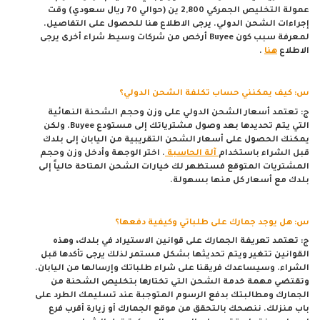
عمولة التخليص الجمركي 2,800 ين (حوالي 70 ريال سعودي) وقت
إجراءات الشحن الدولي. يرجى الاطلاع هنا للحصول على التفاصيل.
لمعرفة سبب كون Buyee أرخص من شركات وسيط شراء أخرى يرجى
الاطلاع
هنا
.
س: كيف يمكنني حساب تكلفة الشحن الدولي؟
ج: تعتمد أسعار الشحن الدولي على وزن وحجم الشحنة النهائية
التي يتم تحديدها بعد وصول مشترياتك إلى مستودع Buyee. ولكن
يمكنك الحصول على أسعار الشحن التقريبية من اليابان إلى بلدك
قبل الشراء باستخدام
آلة الحاسبة
. اختر الوجهة وأدخل وزن وحجم
المشتريات المتوقع فستظهر لك خيارات الشحن المتاحة حالياً إلى
بلدك مع أسعار كل منها بسهولة.
س: هل يوجد جمارك على طلباتي وكيفية دفعها؟
ج: تعتمد تعريفة الجمارك على قوانين الاستيراد في بلدك، وهذه
القوانين تتغير ويتم تحديثها بشكل مستمر لذلك يرجى تأكدها قبل
الشراء. وسيساعدك فريقنا على شراء طلباتك وإرسالها من اليابان.
وتقتضي مهمة خدمة الشحن التي تختارها بتخليص الشحنة من
الجمارك ومطالبتك بدفع الرسوم المتوجبة عند تسليمك الطرد على
باب منزلك. ننصحك بالتحقق من موقع الجمارك أو زيارة أقرب فرع