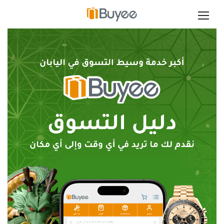
ت
خ
ط
ى
إ
ل
ى
ا
ل
م
ح
ت
و
ى