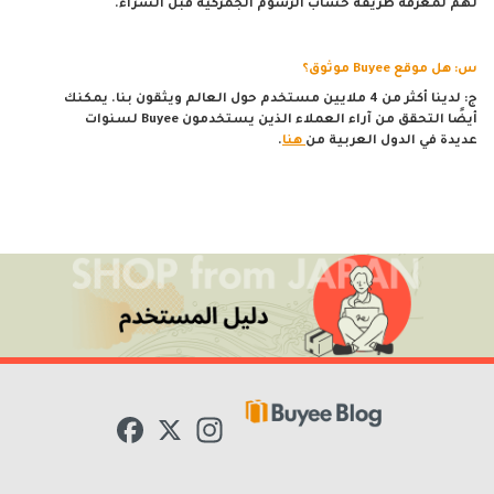
لهم لمعرفة طريقة حساب الرسوم الجمركية قبل الشراء.
س: هل موقع Buyee موثوق؟
ج: لدينا أكثر من 4 ملايين مستخدم حول العالم ويثقون بنا. يمكنك
أيضًا التحقق من آراء العملاء الذين يستخدمون Buyee لسنوات
عديدة في الدول العربية من
هنا
.
F
X
I
a
n
c
s
e
t
b
a