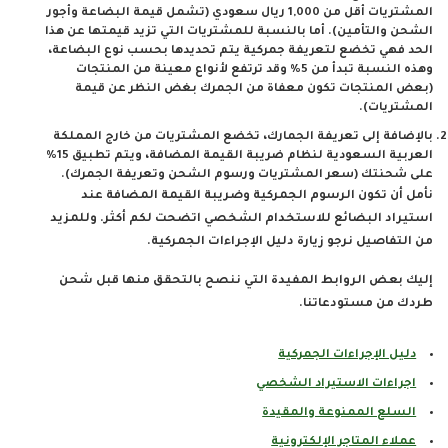
المشتريات أقل من 1,000 ريال سعودي (تشمل قيمة البضاعة وأجور
الشحن والتأمين). أما بالنسبة للمشتريات التي تزيد قيمتها عن هذا
الحد فهي تخضع لتعريفة جمركية يتم تحديدها بحسب نوع البضاعة،
وهذه النسبة تبدأ من 5% وقد ترتفع لأنواع معينة من المنتجات
(بعض المنتجات تكون معفاة من الجمرك بغض النظر عن قيمة
المشتريات).
بالإضافة إلى تعريفة الجمارك، تخضع المشتريات من خارج المملكة
العربية السعودية لنظام ضريبة القيمة المضافة، ويتم تطبيق 15%
على شحنتك (سعر المشتريات ورسوم الشحن وتعريفة الجمرك).
نأمل أن تكون الرسوم الجمركية وضريبة القيمة المضافة عند
استيراد البضائع للاستخدام الشخصي اتضحت لكم أكثر. وللمزيد
من التفاصيل نرجو زيارة دليل الإجراءات الجمركية.
إليك بعض الروابط المفيدة التي ننصح بالتحقق منها قبل شحن
طردك من مستودعاتنا.
دليل الإجراءات الجمركية
اجراءات الاستيراد الشخصي
السلع الممنوعة والمقيدة
عملاء المتاجر الإلكترونية