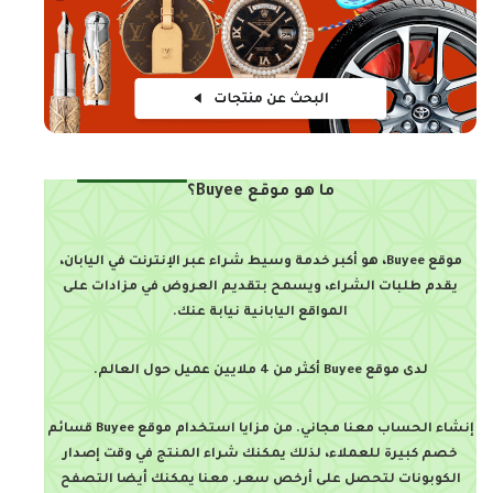
ما هو موقع Buyee؟
موقع Buyee، هو أكبر خدمة وسيط شراء عبر الإنترنت في اليابان،
يقدم طلبات الشراء، ويسمح بتقديم العروض في مزادات على
المواقع اليابانية نيابة عنك.
لدى موقع Buyee أكثر من 4 ملايين عميل حول العالم.
إنشاء الحساب معنا مجاني. من مزايا استخدام موقع Buyee قسائم
خصم كبيرة للعملاء، لذلك يمكنك شراء المنتج في وقت إصدار
الكوبونات لتحصل على أرخص سعر. معنا يمكنك أيضا التصفح