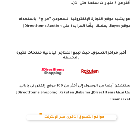
أكثر من 3 مليارات سلعة حتى الآن.
هو يشبه موقع التجارة الإلكترونية السعودي “حراج”. باستخدام
موقع Buyee، يمكنك أيضًا المزايدة على JDirectItems Auction
أكبر مراكز التسوق, حيث تبيع المتاجر اليابانية منتجات كثيرة
ومختلفة
ستتمكن أيضا من الوصول إلى أكثر من 100 موقع إلكتروني ياباني،
بما فيها JDirectItems Shopping ,Rakuten ,Rakuma ,JDirectItems
Fleamarket.
مواقع التسوق الأخرى عبر الإنترنت