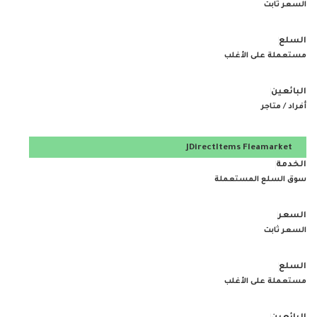
السعر ثابت
مستعملة على الأغلب
أفراد / متاجر
JDirectItems Fleamarket
سوق السلع المستعملة
السعر ثابت
مستعملة على الأغلب