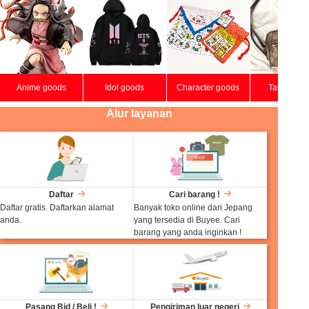
Anime goods
Idol goods
Character goods
Tas brand
Alur layanan
Daftar
Cari barang !
Daftar gratis. Daftarkan alamat
Banyak toko online dari Jepang
anda.
yang tersedia di Buyee. Cari
barang yang anda inginkan !
Pasang Bid / Beli !
Pengiriman luar negeri