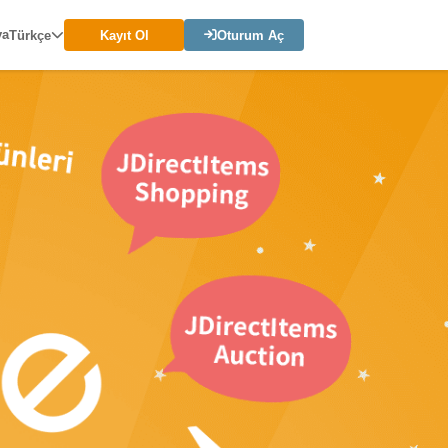
ya
Türkçe
Kayıt Ol
Oturum Aç