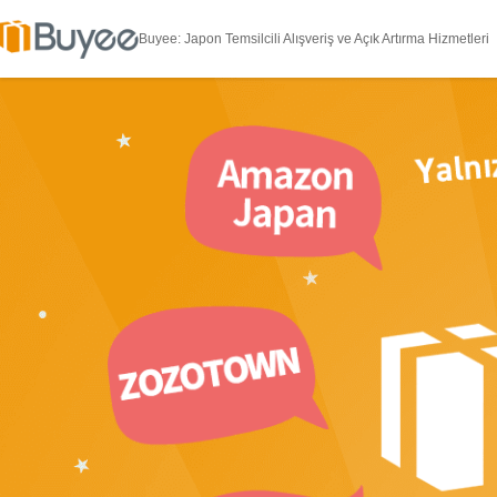
Buyee: Japon Temsilcili Alışveriş ve Açık Artırma Hizmetleri