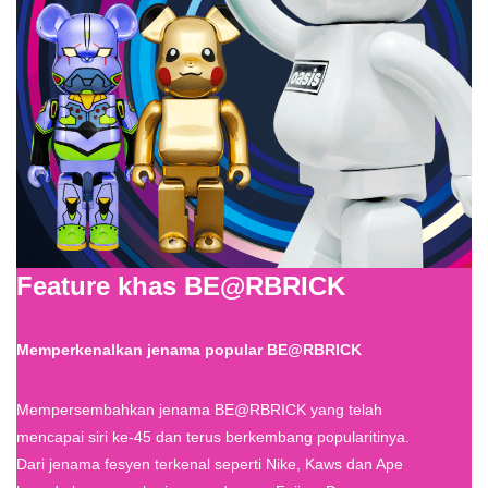
Feature khas BE@RBRICK
Memperkenalkan jenama popular BE@RBRICK
Mempersembahkan jenama BE@RBRICK yang telah
mencapai siri ke-45 dan terus berkembang popularitinya.
Dari jenama fesyen terkenal seperti Nike, Kaws dan Ape