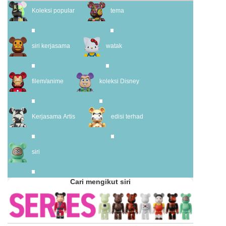
Koleksi popular
tema
siri kerjasama
watak
filem/anime
koleksi Disney
Kerjasama Artis
edisi terhad
siri
Cari mengikut siri