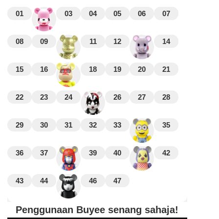
01
03
04
05
06
07
08
09
11
12
14
15
16
18
19
20
21
22
23
24
26
27
28
29
30
31
32
33
35
36
37
39
40
42
43
44
46
47
Penggunaan Buyee senang sahaja!