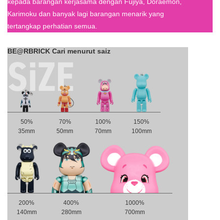
kepada barangan kerjasama dengan Fujiya, Doraemon,
Karimoku dan banyak lagi barangan menarik yang
tertangkap perhatian semua.
BE@RBRICK Cari menurut saiz
50%
70%
100%
150%
35mm
50mm
70mm
100mm
200%
400%
1000%
140mm
280mm
700mm