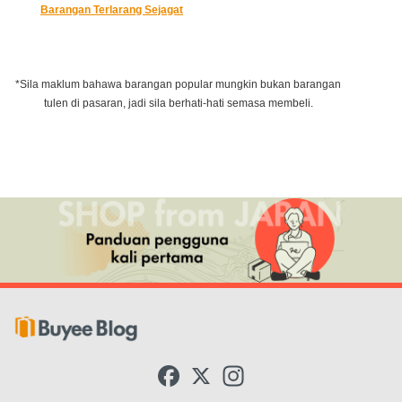
Barangan Terlarang Sejagat
*Sila maklum bahawa barangan popular mungkin bukan barangan
tulen di pasaran, jadi sila berhati-hati semasa membeli.
F
X
I
a
n
c
s