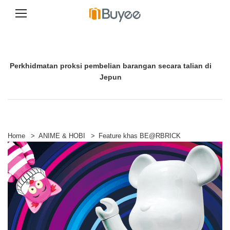
S
k
i
p
Perkhidmatan proksi pembelian barangan secara talian di
t
o
Jepun
c
o
n
t
e
n
Home
>
ANIME & HOBI
>
Feature khas BE@RBRICK
t