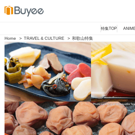
コ
ン
特集TOP
ANIM
テ
ン
Home
>
TRAVEL & CULTURE
>
和歌山特集
ツ
へ
ス
キ
ッ
プ