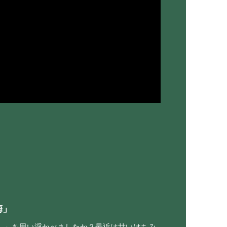
梅」
し」を思い浮かべましたか？最近は甘いはちみ