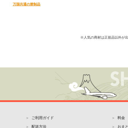
万国共通の禁制品
※人気の商材は正規品以外が
ご利用ガイド
料金
配送方法
おま