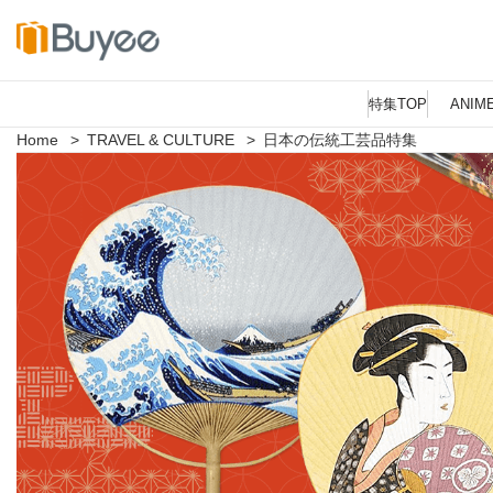
コ
ン
特集TOP
ANIM
テ
ン
Home
>
TRAVEL & CULTURE
>
日本の伝統工芸品特集
ツ
へ
ス
キ
ッ
プ