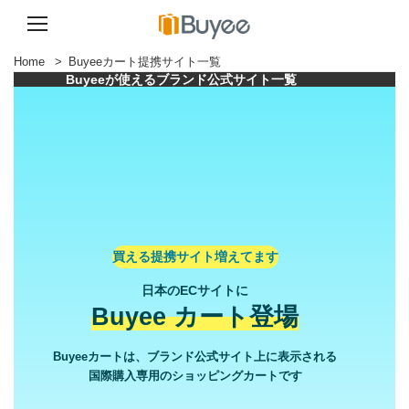
コ
Home
>
Buyeeカート提携サイト一覧
ン
Buyeeが使えるブランド公式サイト一覧
テ
ン
ツ
へ
ス
キ
ッ
プ
買える提携サイト増えてます
日本のECサイトに
Buyee カート登場
Buyeeカートは、ブランド公式サイト上に表示される
国際購入専用のショッピングカートです