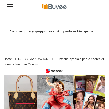
V
a
i
a
Servizio proxy giapponese | Acquista in Giappone!
l
c
o
n
t
e
n
Home
>
RACCOMANDAZIONI
>
Funzione speciale per la ricerca di
u
parole chiave su Mercari
t
o