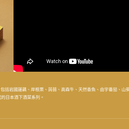
。
，包括岩國蓮藕、岸根栗、蒟蒻、高森牛、天然香魚、由宇番茄、山
作而成的日本酒下酒菜系列。