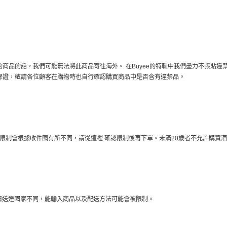
商品的話，我們可能無法將此商品寄往海外。 在Buyee的特輯中我們盡力不張貼違
保證，敬請各位顧客在購物時也自行確認購買商品中是否含有違禁品。
口限制會根據收件國有所不同，請從這裡 確認限制後再下單。未滿20歲者不允許購買
。根據送達國家不同，能輸入商品以及配送方法可能會被限制。