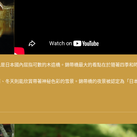
也是日本國內屈指可數的木造橋。錦帶橋最大的看點在於隨著四季和
葉、冬天則能欣賞帶著神秘色彩的雪景。錦帶橋的夜景被認定為「日