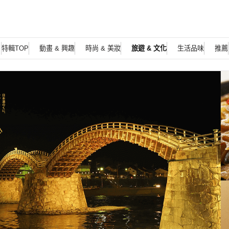
特輯TOP
動畫 & 興趣
時尚 & 美妝
旅遊 & 文化
生活品味
推薦