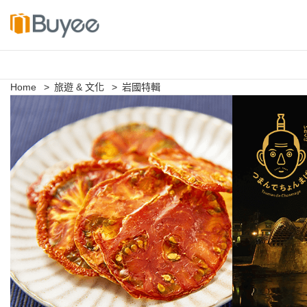
S
k
i
p
Home
>
旅遊 & 文化
>
岩國特輯
t
o
c
o
n
t
e
n
t