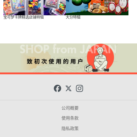
宝可梦卡牌精选店铺特辑
大分特辑
F
X
I
a
n
c
s
e
t
b
a
公司概要
o
g
o
r
使用条款
k
a
m
隐私政策