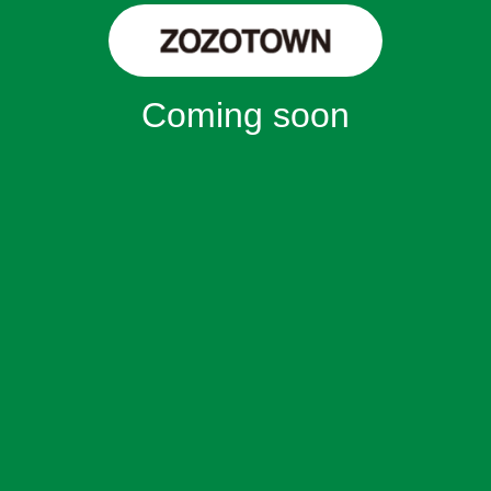
Coming soon
ST]