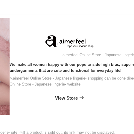
aimerfeel Online Store - Japanese lingeri
We make all women happy with our popular side-high bras, super-s
undergarments that are cute and functional for everyday life!
※aimerfeel Online Store - Japanese lingerie- shopping can be done direc
Online Store - Japanese lingerie- website.
View Store
erie- site.
※If a product is sold out, its link may not be displayed.