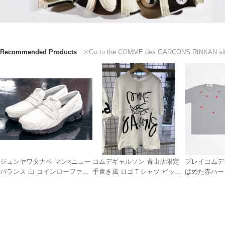
Recommended Products
※Go to the COMME des GARCONS RINKAN sit
ジュンヤワタナベ マン×ニュー
コムデギャルソン 青山店限定
プレイコムデ
バランス 白 コインローファー
手書き風 ロゴＴシャツ ビッグ
ばめた赤ハー
風スニーカー
シルエット
黒