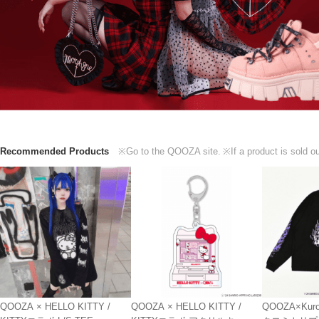
Recommended Products
※Go to the QOOZA site.
※If a product is sold ou
QOOZA × HELLO KITTY /
QOOZA × HELLO KITTY /
QOOZA×Kur