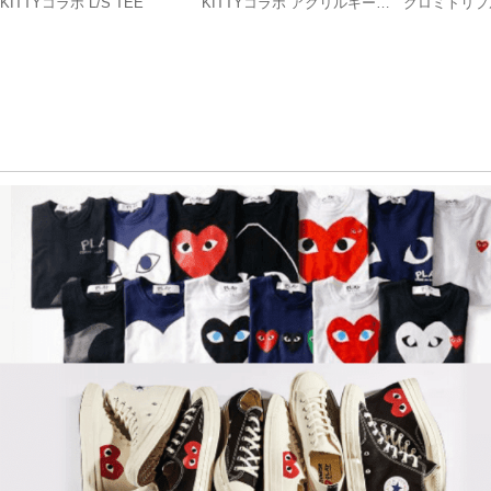
KITTYコラボ L/S TEE
KITTYコラボ アクリルキーホ
クロミトリプル
ルダー〔PNK〕
BLK