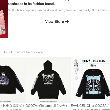
aesthetics in its fashion brand.
※QOOZA shopping can be done directly from within the QOOZA websit
View Store
t, its link may not be displayed.
omi×東京13零式 /
QOOZA×Cinnamoroll / シナモ
EVANGELION x QOOZA /