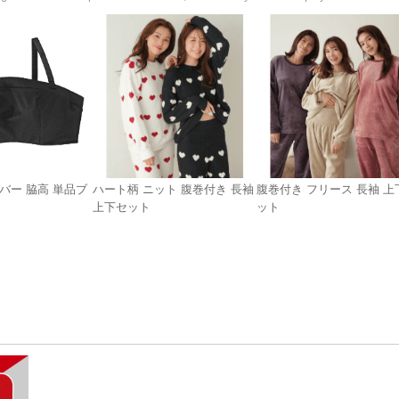
カバー 脇高 単品ブ
ハート柄 ニット 腹巻付き 長袖
腹巻付き フリース 長袖 上
上下セット
ット