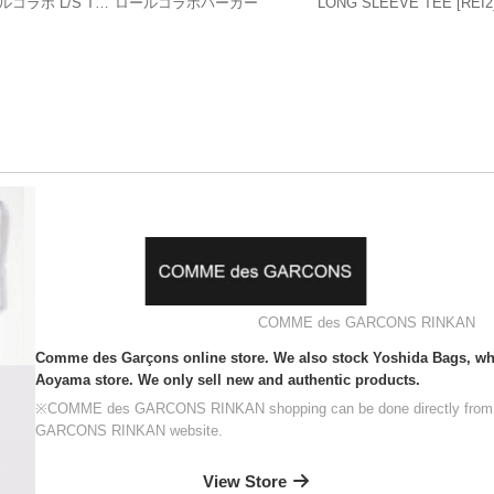
コラボ L/S TEE
ロールコラボパーカー
LONG SLEEVE TEE [REI2
COMME des GARCONS RINKAN
Comme des Garçons online store. We also stock Yoshida Bags, whic
Aoyama store. We only sell new and authentic products.
※COMME des GARCONS RINKAN shopping can be done directly from
GARCONS RINKAN website.
View Store