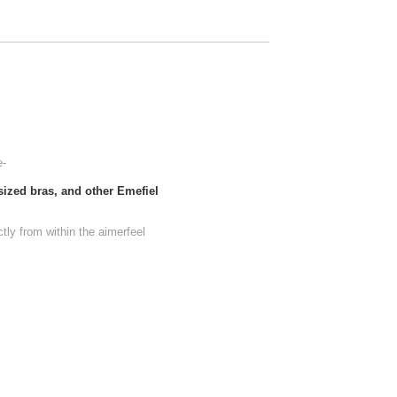
e-
ized bras, and other Emefiel
tly from within the aimerfeel