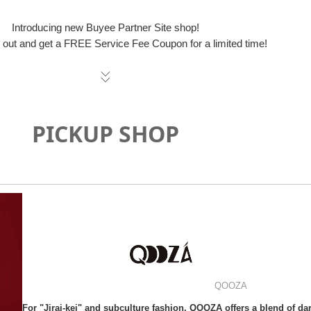
Introducing new Buyee Partner Site shop!
out and get a FREE Service Fee Coupon for a limited time!
PICKUP SHOP
QOOZA
For "Jirai-kei" and subculture fashion, QOOZA offers a blend of d