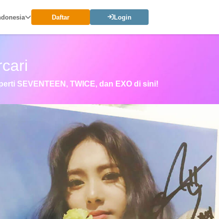
ndonesia
Daftar
Login
cari
eperti SEVENTEEN, TWICE, dan EXO di sini!