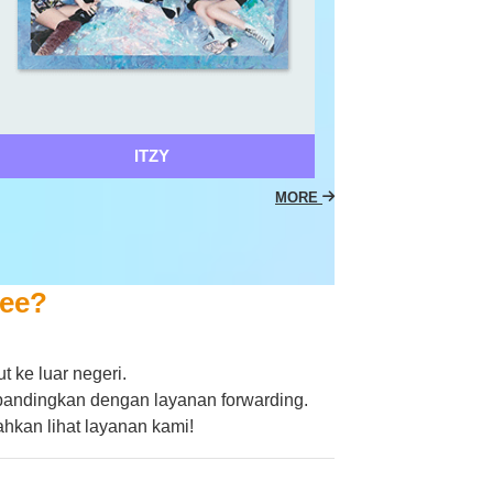
ITZY
MORE
yee?
 ke luar negeri.
bandingkan dengan layanan forwarding.
hkan lihat layanan kami!