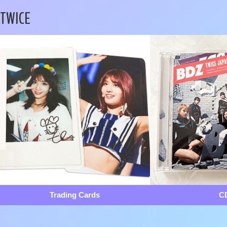
TWICE
Trading Cards
C