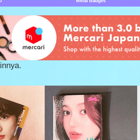
D
Metal Badges
innya.