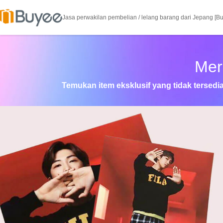
Jasa perwakilan pembelian / lelang barang dari Jepang [B
Mer
Temukan item eksklusif yang tidak tersed