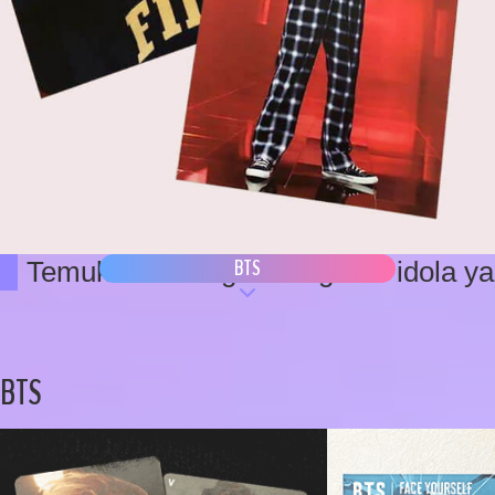
BTS
Temukan barang-barang dari idola yan
BTS