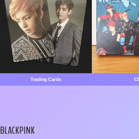
Trading Cards
C
BLACKPINK