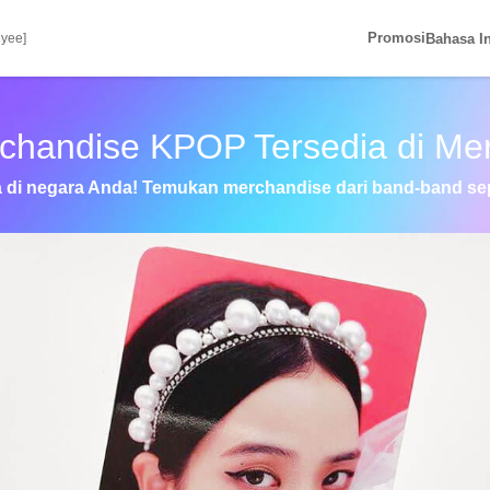
Promosi
Bahasa I
uyee]
chandise KPOP Tersedia di Mer
ia di negara Anda! Temukan merchandise dari band-band s