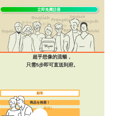
立即免費註冊
超乎想像的流暢，
只需5步即可直送到府。
顧客
商品を検索！
費用1