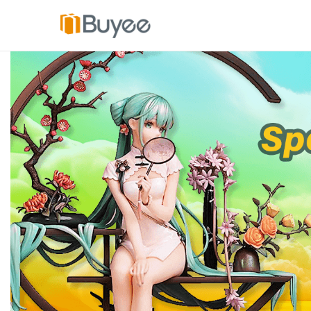
コ
ン
テ
ン
ツ
へ
ス
キ
ッ
プ