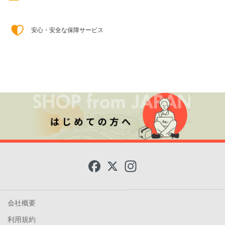
安心・安全な保障サービス
F
X
I
a
n
c
s
e
t
b
a
o
g
会社概要
o
r
k
a
利用規約