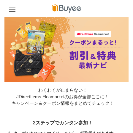
コ
ン
テ
ン
ツ
へ
ス
キ
ッ
プ
わくわくが止まらない！
JDirectItems Fleamarketのお得が全部ここに！
キャンペーン＆クーポン情報をまとめてチェック！
2ステップでカンタン参加！