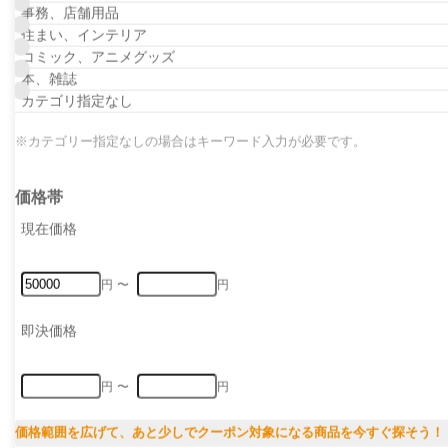
事務、店舗用品
住まい、インテリア
コミック、アニメグッズ
無料会員登録！
商品を探そう！
本、雑誌
カテゴリ指定なし
簡単会員登録はこちら
対応サイト一覧
※カテゴリー指定なしの場合はキーワード入力が必要です。
価格帯
現在価格
現在価格(最低)
円
〜
円
現在価格(最高)
即決価格
Buyeeとは、お
購入から国際配送まで、全
ご利用料金も
即決価格(最低)
円
〜
円
即決価格(最高)
価格範囲を広げて、あと少しでクーポン対象になる商品を今すぐ探そう！