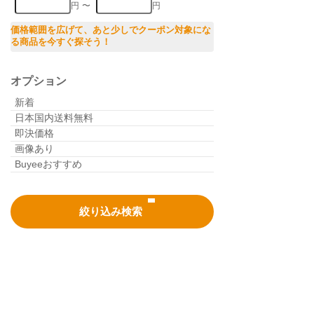
即決価格(最低)
円
〜
円
即決価格(最高)
価格範囲を広げて、あと少しでクーポン対象にな
る商品を今すぐ探そう！
オプション
新着
日本国内送料無料
即決価格
画像あり
Buyeeおすすめ
絞り込み検索