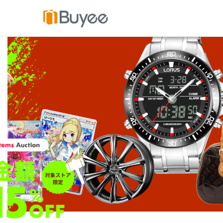
コ
ン
テ
ン
ツ
へ
ス
キ
ッ
プ