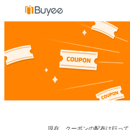
コ
ン
テ
ン
ツ
へ
ス
キ
ッ
プ
現在、クーポンの配布は
行って