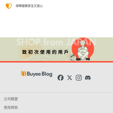
保障服務安全又放心
F
X
I
D
a
n
i
c
s
s
e
t
c
b
a
o
o
g
r
公司概要
o
r
d
k
a
使用條款
m