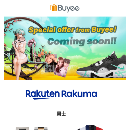
S
k
i
p
t
o
c
o
n
t
e
n
t
男士