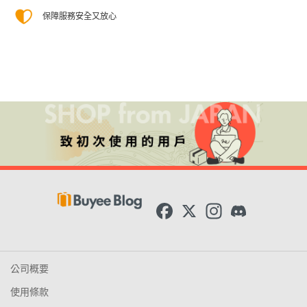
保障服務安全又放心
F
X
I
D
a
n
i
c
s
s
e
t
c
b
a
o
o
g
r
公司概要
o
r
d
k
a
使用條款
m