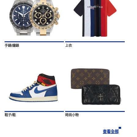
手錶/鐘錶
上衣
鞋子/鞋
時尚小物
查看全部