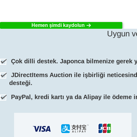
Hemen şimdi kaydolun
Uygun ve
Çok dilli destek. Japonca bilmenize gerek 
JDirectItems Auction ile işbirliği neticesind
desteği.
PayPal, kredi kartı ya da Alipay ile ödeme 