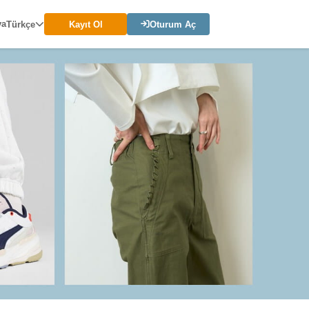
ya
Türkçe
Kayıt Ol
Oturum Aç