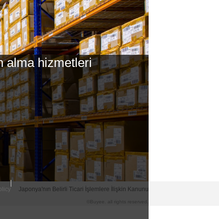
ın alma hizmetleri
licy
Japonya'nın Belirli Ticari İşlemlere İlişkin Kanunu
©Buyee. all rights reserved.