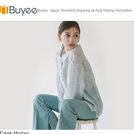
Buyee: Japon Temsilcili Alışveriş ve Açık Artırma Hizmetleri
Erkek Modası