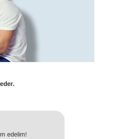
eder.
im edelim!