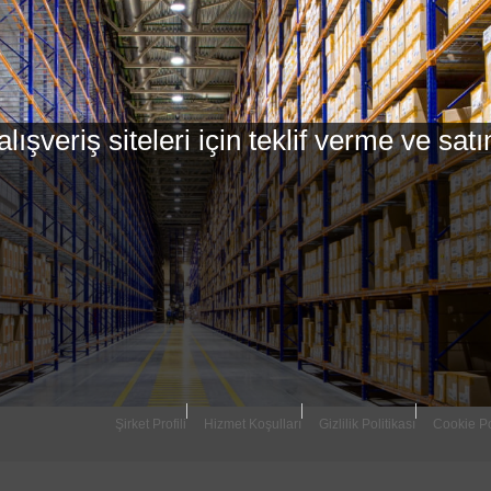
ışveriş siteleri için teklif verme ve sat
Şirket Profili
Hizmet Koşulları
Gizlilik Politikası
Cookie Po