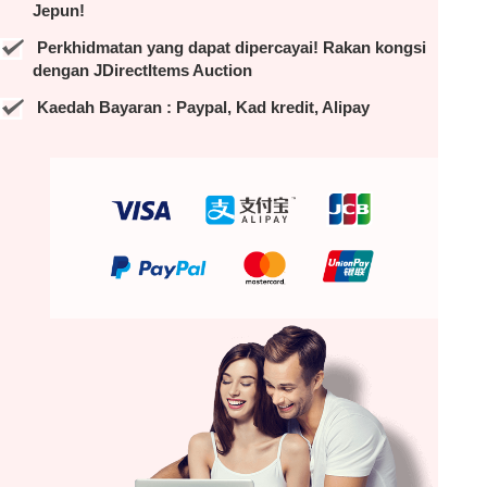
Jepun!
Perkhidmatan yang dapat dipercayai! Rakan kongsi
dengan JDirectItems Auction
Kaedah Bayaran : Paypal, Kad kredit, Alipay