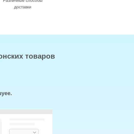
Различные способы
доставки
онских товаров
uyee.