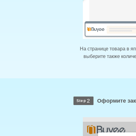
На странице товара в я
выберите также количес
Оформите зака
2
Step