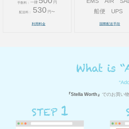
500
EMS
AIR
SA
一律
円
手数料：
530
船便
UPS
円〜
配送料：
利用料金
国際配送手段
“Ad
Stella Worth
でのお買い