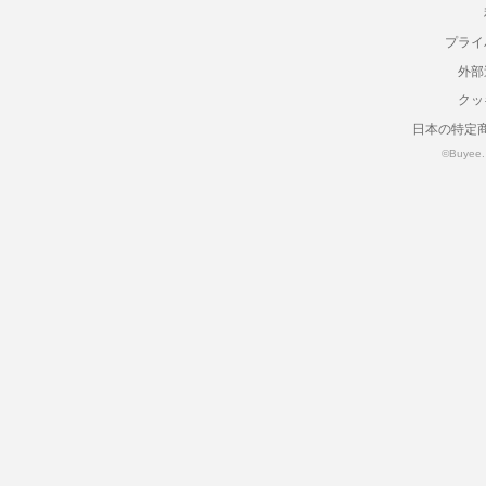
プライ
外部
クッ
日本の特定
©Buyee. a