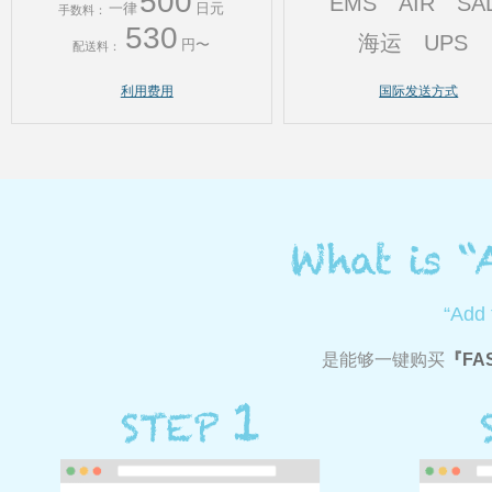
500
EMS
AIR
SA
一律
日元
手数料：
530
海运
UPS
円〜
配送料：
利用费用
国际发送方式
“Add
是能够一键购买
FA