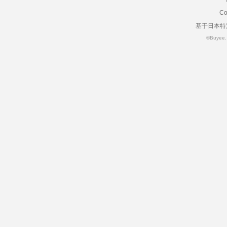
Co
基于日本特
©Buyee. a