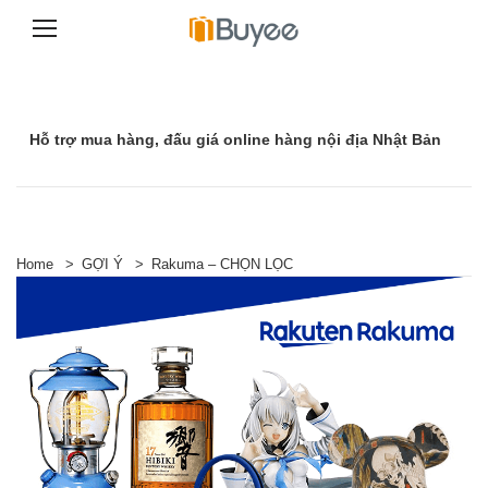
C
h
u
y
Hỗ trợ mua hàng, đấu giá online hàng nội địa Nhật Bản
ể
n
t
ớ
i
n
ộ
Home
>
GỢI Ý
>
Rakuma – CHỌN LỌC
i
d
u
n
g