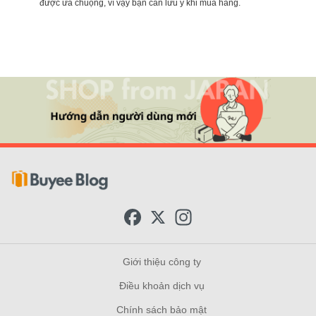
được ưa chuộng, vì vậy bạn cần lưu ý khi mua hàng.
F
X
I
a
n
c
s
e
t
b
a
Giới thiệu công ty
o
g
o
r
Điều khoản dịch vụ
k
a
m
Chính sách bảo mật