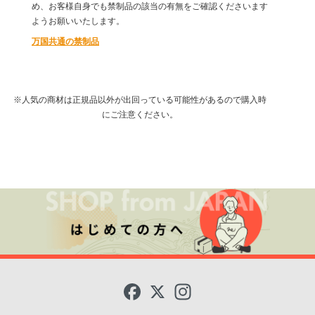
め、お客様自身でも禁制品の該当の有無をご確認くださいます
ようお願いいたします。
万国共通の禁制品
※人気の商材は正規品以外が出回っている可能性があるので購入時
にご注意ください。
F
X
I
a
n
c
s