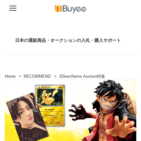
コ
ン
テ
ン
日本の通販商品・オークションの入札・購入サポート
ツ
へ
ス
キ
ッ
プ
Home
>
RECOMMEND
>
JDirectItems Auction特集