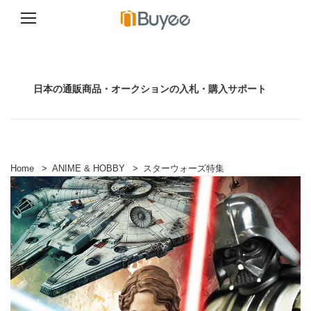
コ
ン
テ
ン
日本の通販商品・オークションの入札・購入サポート
ツ
へ
ス
キ
ッ
プ
Home
>
ANIME & HOBBY
>
スターウォーズ特集