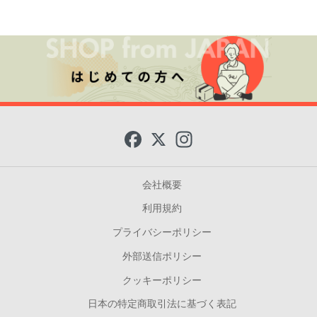
F
X
I
a
n
c
s
e
t
b
a
会社概要
o
g
o
r
利用規約
k
a
m
プライバシーポリシー
外部送信ポリシー
クッキーポリシー
日本の特定商取引法に基づく表記