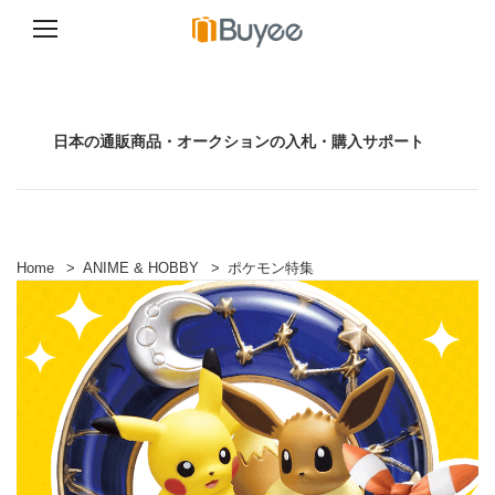
コ
ン
テ
ン
日本の通販商品・オークションの入札・購入サポート
ツ
へ
ス
キ
ッ
プ
Home
>
ANIME & HOBBY
>
ポケモン特集