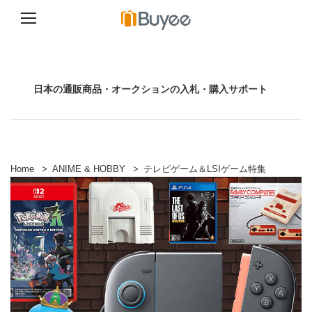
コ
ン
テ
ン
日本の通販商品・オークションの入札・購入サポート
ツ
へ
ス
キ
ッ
プ
Home
>
ANIME & HOBBY
>
テレビゲーム＆LSIゲーム特集