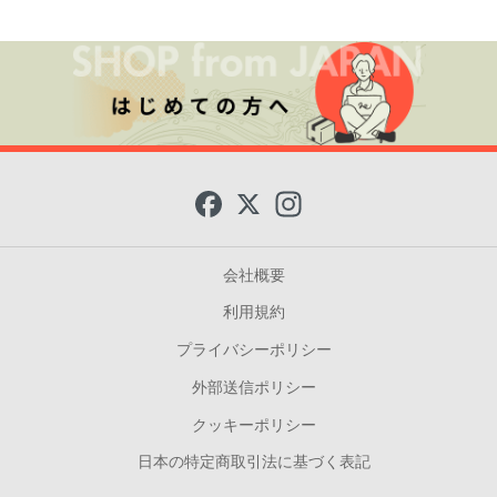
F
X
I
a
n
c
s
e
t
b
a
会社概要
o
g
o
r
利用規約
k
a
m
プライバシーポリシー
外部送信ポリシー
クッキーポリシー
日本の特定商取引法に基づく表記