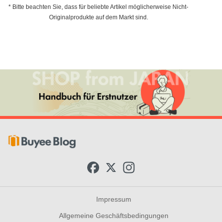
* Bitte beachten Sie, dass für beliebte Artikel möglicherweise Nicht-
Originalprodukte auf dem Markt sind.
F
X
I
a
n
c
s
e
t
b
a
Impressum
o
g
o
r
Allgemeine Geschäftsbedingungen
k
a