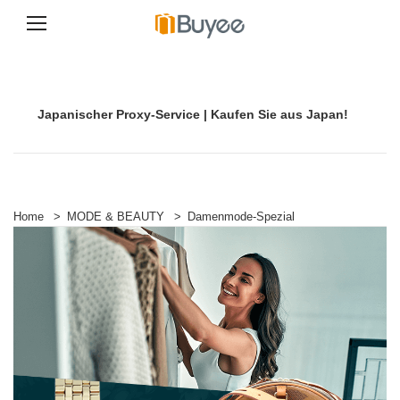
Z
u
m
I
Japanischer Proxy-Service | Kaufen Sie aus Japan!
n
h
a
l
t
s
p
Home
>
MODE & BEAUTY
>
Damenmode-Spezial
r
i
n
g
e
n