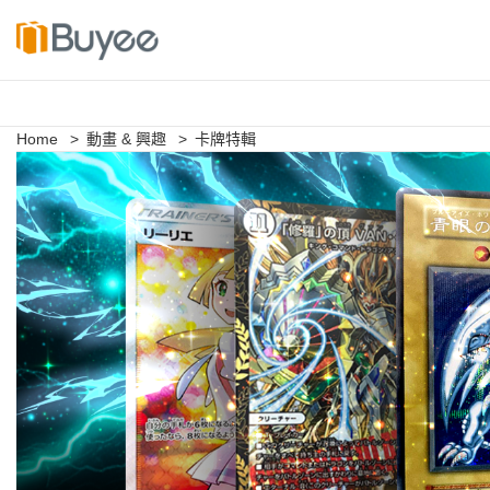
S
k
i
p
Home
>
動畫 & 興趣
>
卡牌特輯
t
o
c
o
n
t
e
n
t