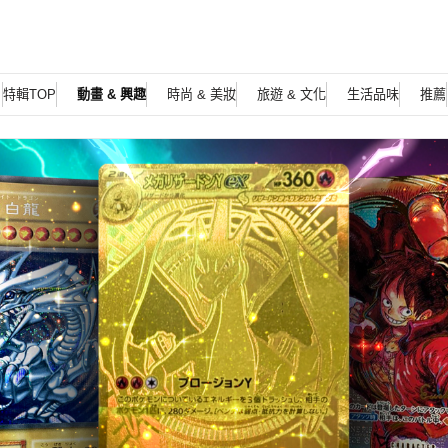
特輯TOP
動畫 & 興趣
時尚 & 美妝
旅遊 & 文化
生活品味
推薦