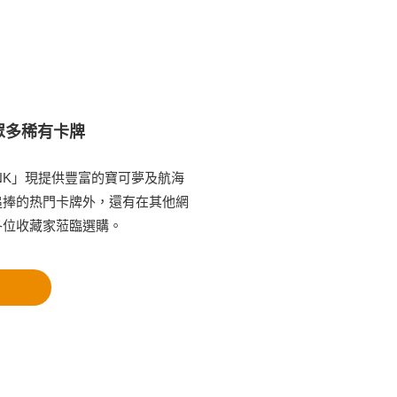
眾多稀有卡牌
NK」現提供豐富的寶可夢及航海
追捧的热門卡牌外，還有在其他網
各位收藏家蒞臨選購。