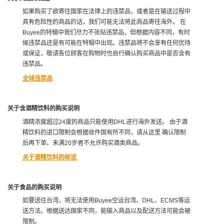
如果购买了欲寄往国家在法律上的违禁品，或者是在输送过程中
具有危险性的商品的话，我们可能无法将此商品寄往海外。 在
Buyee的特辑中我们尽力不张贴违禁品，但根据内容不同，有时
候违禁品还是有可能在特辑中出现。违禁品将不会享有任何优待
或保证，敬请各位顾客在购物时也自行确认购买商品中是否含有
违禁品。
全球违禁品
关于含酒精饮料的购买说明
酒精浓度超过24度的商品只能使用DHL进行海外发送。 由于酒
精饮料的进口限制会根据收件国有所不同，请从这里 确认限制
后再下单。未满20岁者不允许购买酒类商品。
关于酒精饮料的邮送
关于食品的购买说明
如要送往台湾，将无法使用Buyee空运台湾、DHL、ECMS等运
送方法。根据送达国家不同，能输入商品以及配送方法可能会被
限制。