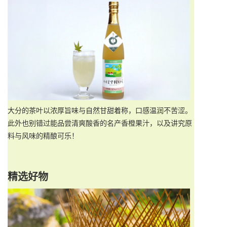
大分的茶叶以浓厚旨味与自然甘甜着称，口感温润不苦涩。
此外也别错过能品尝清爽酸香的名产香橙果汁，以及讲究原
料与风味的精酿可乐！
精选好物