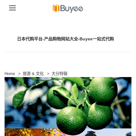
跳
至
正
文
日本代购平台-产品购物网站大全-Buyee一站式代购
Home
>
旅游 & 文化
>
大分特辑