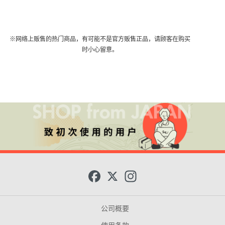
※网络上贩售的热门商品，有可能不是官方贩售正品，请顾客在购买
时小心留意。
F
X
I
a
n
c
s
e
t
b
a
公司概要
o
g
o
r