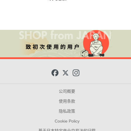
F
X
I
a
n
c
s
e
t
b
a
公司概要
o
g
o
r
使用条款
k
a
m
隐私政策
Cookie Policy
基于日本特定商业交易法的记载