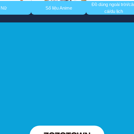
Đồ dùng ngoài trời/câ
Nữ
Số liệu Anime
cá/du lịch
vụ