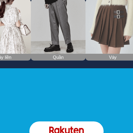
y liền
Quần
Váy
ản