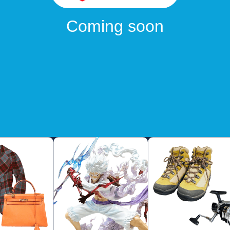
Coming soon
n được coupon đặc biệt.