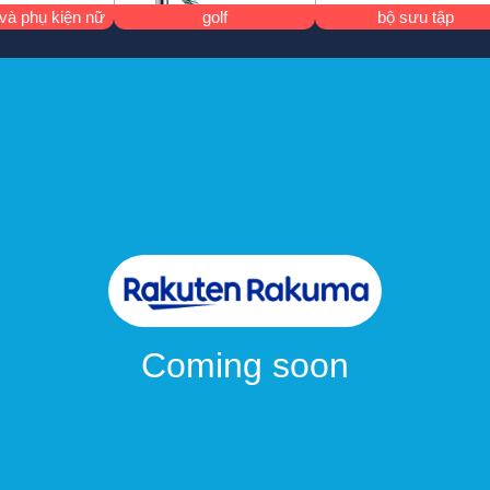
và phụ kiện nữ
golf
bộ sưu tập
ản
Coming soon