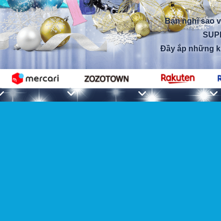
Bạn nghĩ sao v
SUPE
Đầy ắp những kh
Giá sản phẩm
6.000
Giảm tối đa
yên