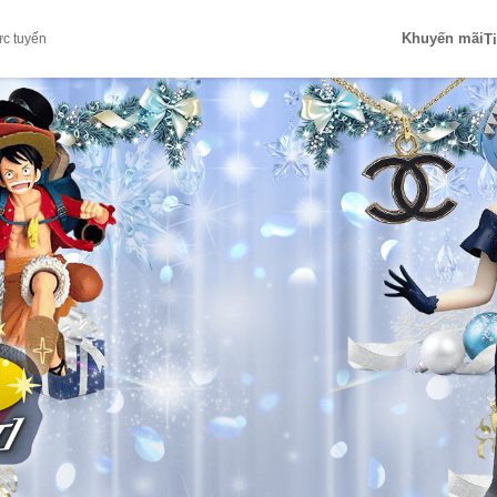
Khuyến mãi
T
ực tuyến