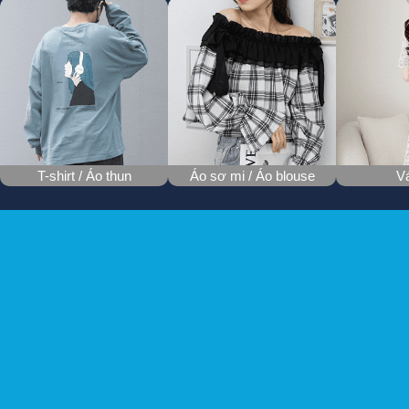
T-shirt / Áo thun
Áo sơ mi / Áo blouse
Vá
10
Giảm giá tối đa
% trên giá s