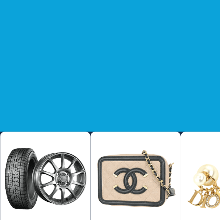
phẩm
17/12/2024 ~ 25/12/2024
Điều kiện sử dụng
Số tiền giảm giá khác nhau tùy theo giá sản phẩm.
Vui lòng kiểm tra chi tiết coupon trên trang Mã giảm giá.