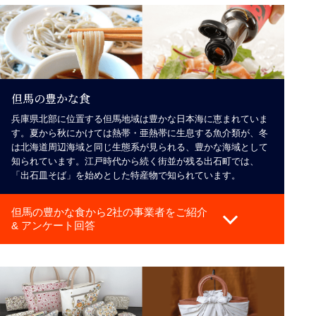
但馬の豊かな食
兵庫県北部に位置する但馬地域は豊かな日本海に恵まれていま
す。夏から秋にかけては熱帯・亜熱帯に生息する魚介類が、冬
は北海道周辺海域と同じ生態系が見られる、豊かな海域として
知られています。江戸時代から続く街並が残る出石町では、
「出石皿そば」を始めとした特産物で知られています。
但馬の豊かな食から2社の事業者をご紹介
& アンケート回答