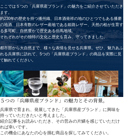
ここでは５つの「兵庫県産ブランド」の魅力をご紹介させていただき
ます。
約230年の歴史を持つ播州織、日本酒発祥の地のひとつでもある播磨
の地酒、日本有数のレザー産地である姫路レザー、天然の桧が生育す
る多可町、自然豊かで歴史ある但馬地域。
それぞれがその独特の文化と歴史を育み、守ってきました。
都市部から大自然まで、様々な表情を見せる兵庫県。ぜひ、魅力あふ
れる兵庫県に訪れて、5つの「兵庫県産ブランド」の商品を実際に見
て触れてください。
５つの「兵庫県産ブランド」の魅力とその背景。
兵庫県で育まれ、発展してきた「兵庫県産ブランド」に興味を
持っていただきたいと考えました。
紹介記事をお読みいただき、その営みの片鱗を感じていただけ
れば幸いです。
この機会にあなたの心を掴む商品を探してみてください。