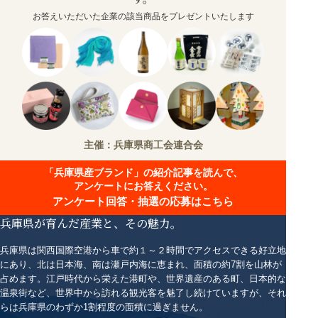
お答えいただいた企業の該当商品をプレゼントいたします
主催：兵庫県商工会連合会
「兵庫県産ブランド」の紹介記事を読んで、
アンケートにお答えください。
アンケート回答・抽選の応募はこちら
兵庫県が育んだ産業と、その魅力。
兵庫県は関西国際空港から車で約１～２時間でアクセスできる好立地
にあり、北は日本海、南は瀬戸内海に恵まれ、面積の約7割を山林が
占めます。江戸時代から栄えた港町や、世界遺産のある町、日本的な
温泉街など、世界中から訪れる観光客を魅了し続けていますが、それ
らは兵庫県のわずか1割程度の面積に過ぎません。