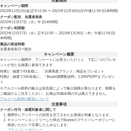
対象期間
キャンペーン期間
2022年12月2日(金)正午12:00 〜 2022年12月18日(日)午後11:59 [日本時間]
クーポン配布、当選者発表
2022年12月27日（火）中 [日本時間]
クーポン利用期
2022年12月27日（火）正午12:00 ～ 2023年1月26日（木）午後11:59 [日
本時間]
賞品の発送時期
当選者発表日〜順次
キャンペーン概要
キャンペーン期間中、アンケートにお答えいただくと、下記二つのプレゼ
ントが当たる抽選に参加できます。
特典1：抽選で43名様に、「兵庫県産ブランド」商品をプレゼント
特典2：抽選で100名様に、「Buyee国際配送料」1,000円OFFをプレゼン
ト
※アルコール飲料の輸入は宛先国によって輸入制限が異なります。制限を
ご確認の上ご注文ください。お酒は20歳未満の方は購入できません。
アルコール飲料の配送について
注意事項
クーポン付与・抽選対象者に関して
期間中にアンケートの回答を完了されたお客様が対象となります。
キャンペーンエントリーした時点でBuyeeのプライバシーポリシーに
承諾いただいて応募したとみなします。
プライバシーポリシー