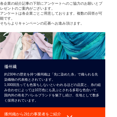
各企業の紹介記事の下部にアンケートへのご協力のお願いとプ
レゼントのご案内がございます。
アンケートは各企業ごとご用意しております。複数の回答が可
能です。
そちらよりキャンペーンの応募へお進み頂けます。
播州織
約230年の歴史を持つ播州織は「先に染めた糸」で織られる先
染織物の代表格とされています。
1,000回洗っても色落ちしないといわれるほどの品質と、糸の組
み合わせによっては10万色にも及ぶとされる多彩な色合いで、
国内外の有名アパレルブランドを魅了し続け、生地として数多
く採用されています。
播州織から2社の事業者をご紹介