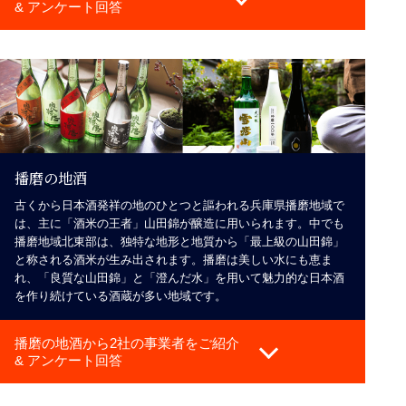
& アンケート回答
播磨の地酒
古くから日本酒発祥の地のひとつと謳われる兵庫県播磨地域で
は、主に「酒米の王者」山田錦が醸造に用いられます。中でも
播磨地域北東部は、独特な地形と地質から「最上級の山田錦」
と称される酒米が生み出されます。播磨は美しい水にも恵ま
れ、「良質な山田錦」と「澄んだ水」を用いて魅力的な日本酒
を作り続けている酒蔵が多い地域です。
播磨の地酒から2社の事業者をご紹介
& アンケート回答