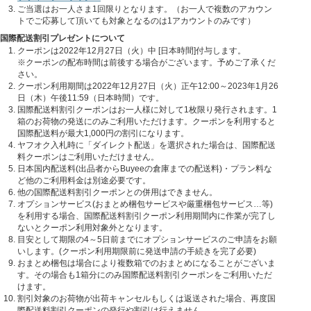
ご当選はお一人さま1回限りとなります。（お一人で複数のアカウン
トでご応募して頂いても対象となるのは1アカウントのみです）
国際配送割引プレゼントについて
クーポンは2022年12月27日（火）中 [日本時間]付与します。
※クーポンの配布時間は前後する場合がございます。予めご了承くだ
さい。
クーポン利用期間は2022年12月27日（火）正午12:00～2023年1月26
日（木）午後11:59（日本時間）です。
国際配送料割引クーポンはお一人様に対して1枚限り発行されます。1
箱のお荷物の発送にのみご利用いただけます。クーポンを利用すると
国際配送料が最大1,000円の割引になります。
ヤフオク入札時に「ダイレクト配送」を選択された場合は、国際配送
料クーポンはご利用いただけません。
日本国内配送料(出品者からBuyeeの倉庫までの配送料)・プラン料な
ど他のご利用料金は別途必要です。
他の国際配送料割引クーポンとの併用はできません。
オプションサービス(おまとめ梱包サービスや厳重梱包サービス…等)
を利用する場合、国際配送料割引クーポン利用期間内に作業が完了し
ないとクーポン利用対象外となります。
目安として期限の4～5日前までにオプションサービスのご申請をお願
いします。(クーポン利用期限前に発送申請の手続きを完了必要)
おまとめ梱包は場合により複数箱でのおまとめになることがございま
す。その場合も1箱分にのみ国際配送料割引クーポンをご利用いただ
けます。
割引対象のお荷物が出荷キャンセルもしくは返送された場合、再度国
際配送料割引クーポンの発行や割引は行えません。