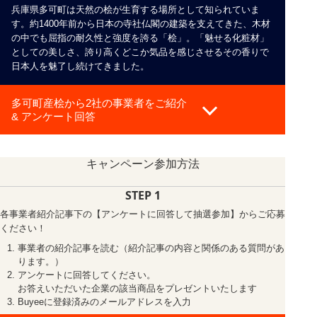
兵庫県多可町は天然の桧が生育する場所として知られていま
す。約1400年前から日本の寺社仏閣の建築を支えてきた、木材
の中でも屈指の耐久性と強度を誇る「桧」。「魅せる化粧材」
としての美しさ、誇り高くどこか気品を感じさせるその香りで
日本人を魅了し続けてきました。
多可町産桧から2社の事業者をご紹介
& アンケート回答
キャンペーン参加方法
STEP 1
各事業者紹介記事下の【アンケートに回答して抽選参加】からご応募
ください！
事業者の紹介記事を読む（紹介記事の内容と関係のある質問があ
ります。）
アンケートに回答してください。
お答えいただいた企業の該当商品をプレゼントいたします
Buyeeに登録済みのメールアドレスを入力