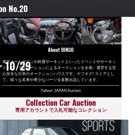
on No.20
About BINGO
~ 10/29
東京オートサロンや鈴鹿サーキットといったイベントやサーキッ
トとのコラボレーションによるオークションを企画・運営する安
心安全な日本のオークションハウスです。ヤフオク! ストアとし
て、様々な名車や希少なパーツを多数出品しています。
Yahoo! JAPAN Auction
Collection Car Auction
専用アカウントで入札可能なコレクション