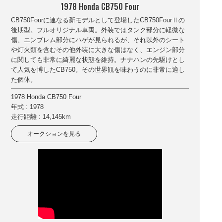
1978 Honda CB750 Four
CB750Fourに連なる新モデルとして登場したCB750FourⅡの
後期型。フルオリジナル車両。外装ではタンク部分に軽微な
傷、エンブレム部分にハゲが見られるが、それ以外のシート
や灯火類を含むその他外装に大きな傷はなく、エンジン部分
に関しても非常に綺麗な状態を維持。ナナハンの先駆けとし
て人気を博したCB750。その世界観を味わうのに非常に適し
た個体。
1978 Honda CB750 Four
年式 : 1978
走行距離 : 14,145km
オークションを見る