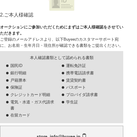
2.ご本人様確認
オークションにご参加いただくためにまずはご本人様確認をさせてい
ただきます。
ご登録のメールアドレスより、以下Buyeeのカスタマーサポート宛
に、お名前・生年月日・現住所が確認できる書類をご提出ください。
本人確認書類として認められる書類
国民ID
運転免許証
銀行明細
携帯電話請求書
戸籍謄本
賃貸契約書
保険証
パスポート
クレジットカード明細
プロバイダ請求書
電気・水道・ガス代請求
学生証
書
在留カード
store_info@buyee.jp