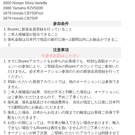
2000 Nissan Silvia Varietta
1986 Yamaha RZV500R
1978 Honda CB750Four
1979 Honda CB750F
参加条件
Buyeeに新規会員登録を行っていること
ご本人様確認が提出できること
落札金額は日本円で指定の銀行口座へ1週間以内にお振込ができるこ
と
注意事項
※必ずお読みください
すでにBuyeeアカウントをお持ちのお客様でも、特別な高額オークシ
ョンへの参加により、ご登録済みのBuyeeアカウントではご参加いた
だけません。必ず本オークション参加のための新規会員登録を行って
ください。
登録いただいた新規アカウントでは、他のオークションには参加でき
ません。
ご本人様確認の結果、当社が不当と判断した場合は、オークションに
はご参加いただけませんので、予めご了承ください。
落札後、落札金額及びその他諸費用を、当社が指定した口座に日本円
で1週間以内にお振込いただきます。
落札した場合、日本からお住まいの国までの輸送はお客様ご自身で手
配をいただきます。
お住いの国によっては、中古車が輸入できない場合があります。輸入
できない場合でもBuyeeは責任を負いませんのでご了承ください。
オークションが終了次第、ご登録いただいたアカウントは削除させて