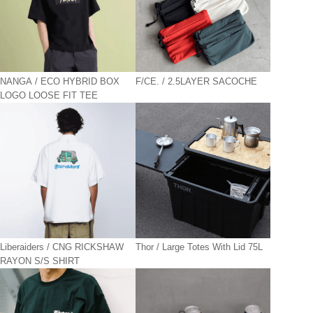
NANGA / ECO HYBRID BOX
F/CE. / 2.5LAYER SACOCHE
LOGO LOOSE FIT TEE
Liberaiders / CNG RICKSHAW
Thor / Large Totes With Lid 75L
RAYON S/S SHIRT