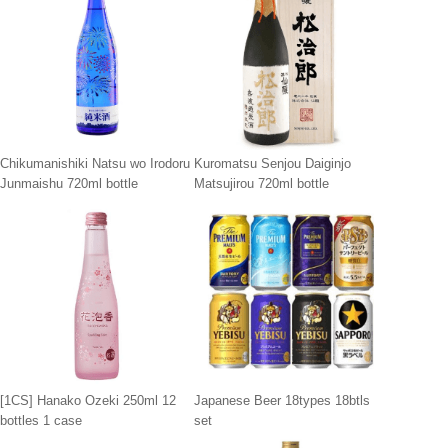
Chikumanishiki Natsu wo Irodoru
Kuromatsu Senjou Daiginjo
Junmaishu 720ml bottle
Matsujirou 720ml bottle
[1CS] Hanako Ozeki 250ml 12
Japanese Beer 18types 18btls
bottles 1 case
set