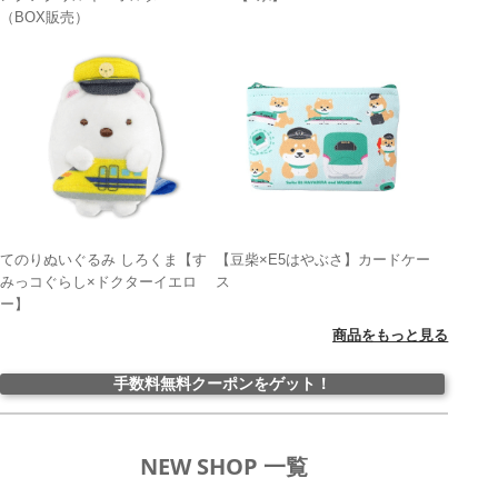
（BOX販売）
てのりぬいぐるみ しろくま【す
【豆柴×E5はやぶさ】カードケー
みっコぐらし×ドクターイエロ
ス
ー】
商品をもっと見る
手数料無料クーポンをゲット！
NEW SHOP 一覧