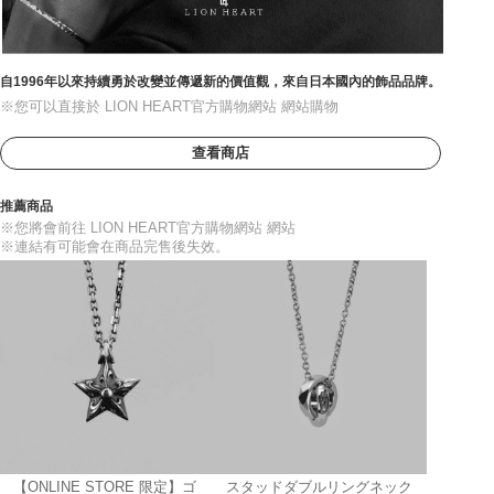
自1996年以來持續勇於改變並傳遞新的價值觀，來自日本國內的飾品品牌。
※您可以直接於 LION HEART官方購物網站 網站購物
查看商店
推薦商品
※您將會前往 LION HEART官方購物網站 網站
※連結有可能會在商品完售後失效。
【ONLINE STORE 限定】ゴ
スタッドダブルリングネック