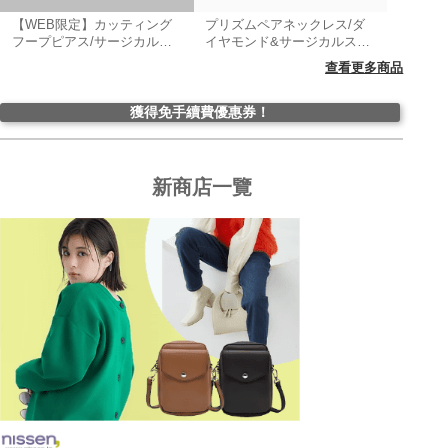
【WEB限定】カッティング
プリズムペアネックレス/ダ
フープピアス/サージカルス
イヤモンド&サージカルステ
テンレス316L（金属アレル
ンレス316L
查看更多商品
ギー対応）
獲得免手續費優惠券！
新商店一覽