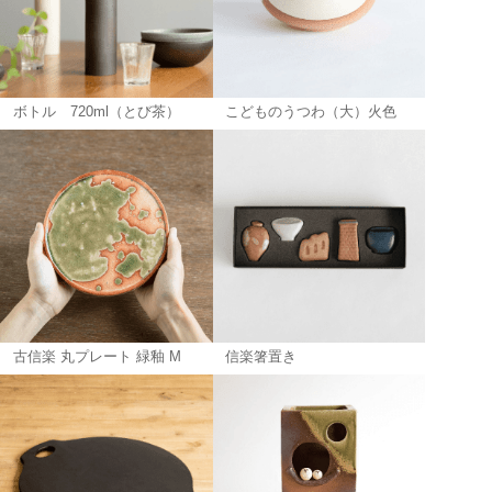
ボトル 720ml（とび茶）
こどものうつわ（大）火色
古信楽 丸プレート 緑釉 M
信楽箸置き