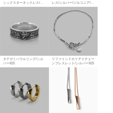
シックスターネックレス/ダ
レス/シルバー/ジルコニア/サ
イヤモンドplus/シルバー925
ージカルステンレス
316L（金属アレルギー対
応）
タテガミハウルリング/シル
リファインドホリデイチェー
バー925
ンブレスレット/シルバー925