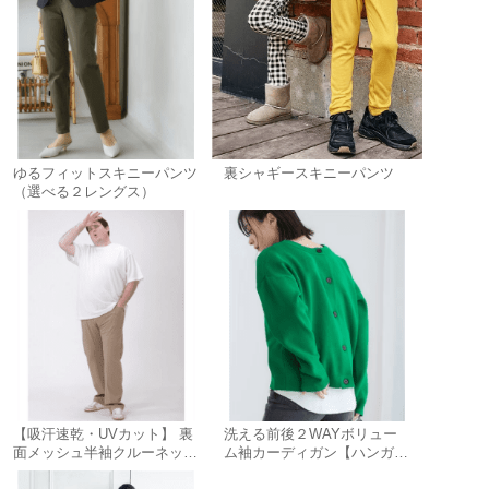
ゆるフィットスキニーパンツ
裏シャギースキニーパンツ
（選べる２レングス）
【吸汗速乾・UVカット】 裏
洗える前後２WAYボリュー
面メッシュ半袖クルーネック
ム袖カーディガン【ハンガー
Ｔシャツ
で干せる】