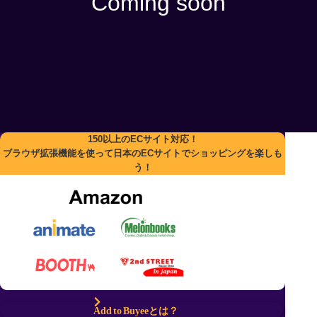
Coming soon
2024/11/8 - 2024/11/14 [日本時間]
利用条件
Add to Buyeeから購入の荷物のみ利用可能です。
クーポン発行期間中に、Add to Buyeeでご購入された商品、または
クーポン発行期間中にAdd to Buyeeでご購入された商品が含まれる
おまとめ梱包の国際配送手続きの際にご利用いただけます。
クーポンの対象となるのは、1箱につき合計金額10,000円以上の
Add to Buyeeでご購入された商品を含む荷物になります。
クーポンの詳細はクーポンページからご確認ください。
150以上のECサイト対応！
ブラウザ拡張機能を使って日本のECサイトでショッピングを楽しも
う！
Add to Buyeeとは？