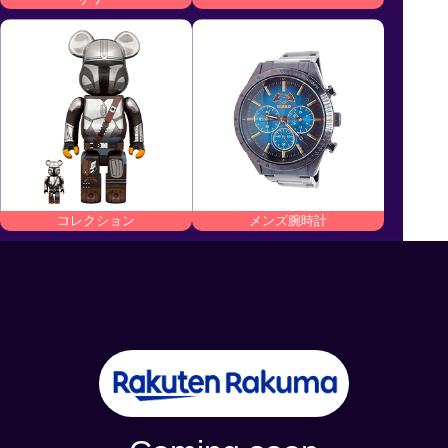
コレクション
メンズ腕時計
商品金額
50,000
MAX
円OFF！