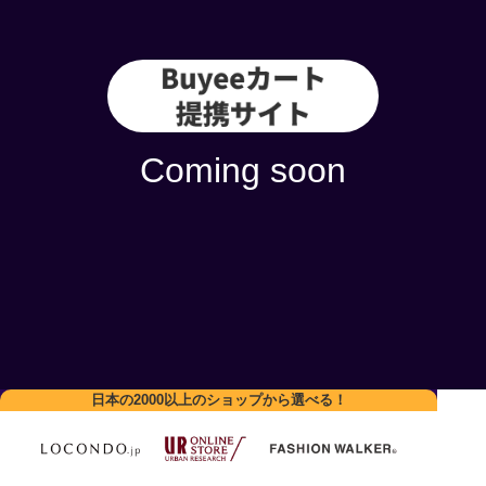
500
円OFF！
2024/11/8 - 2024/11/14 [日本時間]
Coming soon
利用条件
Buyeeカート提携サイトから購入の荷物のみ利用可能です。
クーポン発行期間中に、Buyeeカート提携サイトからご購入された
商品、またはクーポン発行期間中に、Buyeeカート提携サイトから
ご購入された商品が含まれるおまとめ梱包の国際配送手続きの際に
ご利用いただけます。
クーポンの対象となるのは、1箱につき合計金額10,000円以上の
Buyeeカート提携サイトからご購入された商品を含む荷物になりま
す。
クーポンの詳細はクーポンページからご確認ください。
日本の2000以上のショップから選べる！