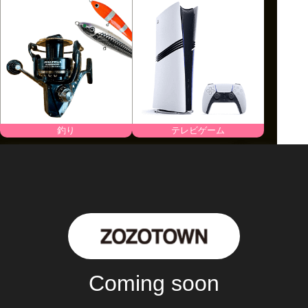
釣り
テレビゲーム
購入サポート手数料
（Buyee手数料）
100
%OFF!!
Coming soon