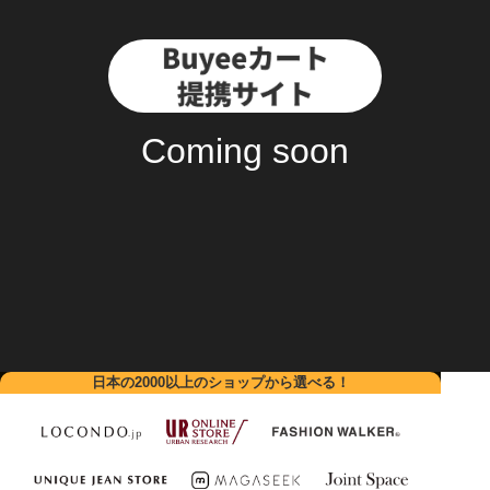
500
円OFF！
2024/11/19 - 2024/11/28 [日本時間]
Coming soon
利用条件
Buyeeカート提携サイトから購入の荷物のみ利用可能です。
クーポン発行期間中に、Buyeeカート提携サイトからご購入された
商品、またはクーポン発行期間中に、Buyeeカート提携サイトから
ご購入された商品が含まれるおまとめ梱包の国際配送手続きの際に
ご利用いただけます。
クーポンの対象となるのは、1箱につき合計金額10,000円以上の
Buyeeカート提携サイトからご購入された商品を含む荷物になりま
す。
クーポンの詳細はクーポンページからご確認ください。
日本の2000以上のショップから選べる！