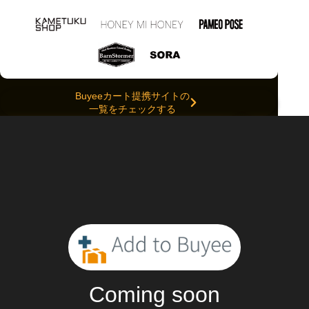
Buyeeカート提携サイトの
一覧をチェックする
国際配送料
500
円OFF！
Coming soon
2024/11/19 - 2024/11/28 [日本時間]