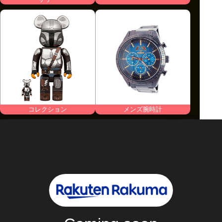
コレクション
メンズ腕時計
商品金額
8
MAX
%off