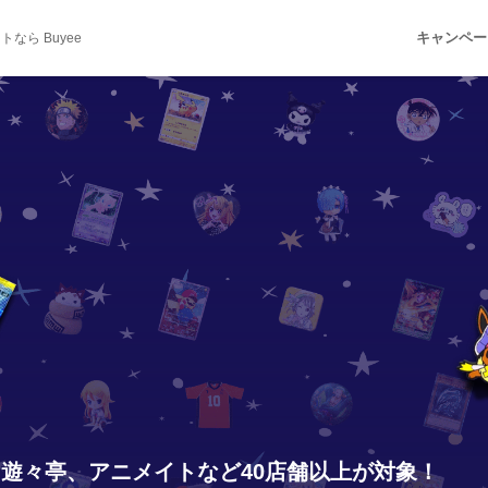
キャンペー
ら Buyee
、遊々亭、アニメイトなど
40店舗以上が対象！