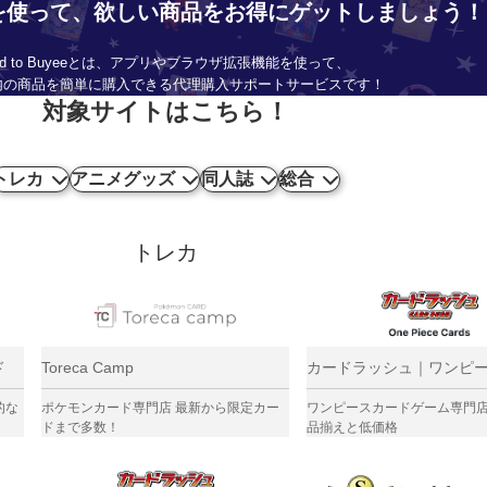
eeを使って、
欲しい商品をお得にゲットしましょう！
dd to Buyeeとは、アプリやブラウザ拡張機能を使って、
内の商品を簡単に購入できる代理購入サポートサービスです！
対象サイトはこちら！
トレカ
アニメグッズ
同人誌
総合
トレカ
ド
Toreca Camp
カードラッシュ｜ワンピ
的な
ポケモンカード専門店 最新から限定カー
ワンピースカードゲーム専門
ドまで多数！
品揃えと低価格