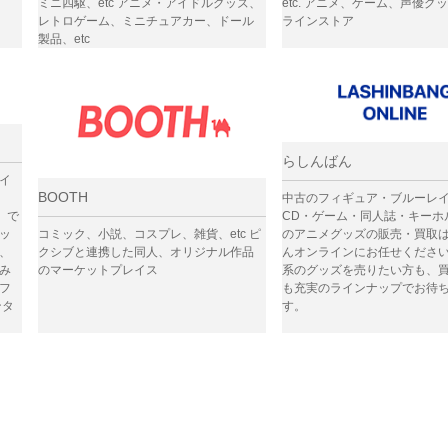
ミニ四駆、etc アニメ・アイドルグッズ、
etc. アニメ、ゲーム、声優グ
レトロゲーム、ミニチュアカー、ドール
ラインストア
製品、etc
らしんばん
イ
BOOTH
中古のフィギュア・ブルーレイ
ー）で
CD・ゲーム・同人誌・キーホ
ッ
コミック、小説、コスプレ、雑貨、etc ピ
のアニメグッズの販売・買取
、
クシブと連携した同人、オリジナル作品
んオンラインにお任せくださ
み
のマーケットプレイス
系のグッズを売りたい方も、
フ
も充実のラインナップでお待
ンタ
す。