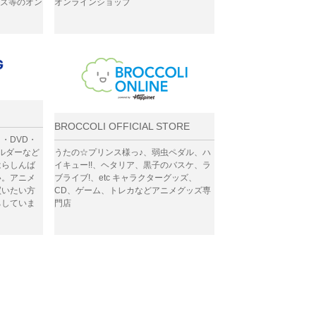
ッズ等のオン
オンラインショップ
BROCCOLI OFFICIAL STORE
・DVD・
ルダーなど
うたの☆プリンス様っ♪、弱虫ペダル、ハ
はらしんば
イキュー!!、ヘタリア、黒子のバスケ、ラ
い。アニメ
ブライブ!、etc キャラクターグッズ、
買いたい方
CD、ゲーム、トレカなどアニメグッズ専
ちしていま
門店