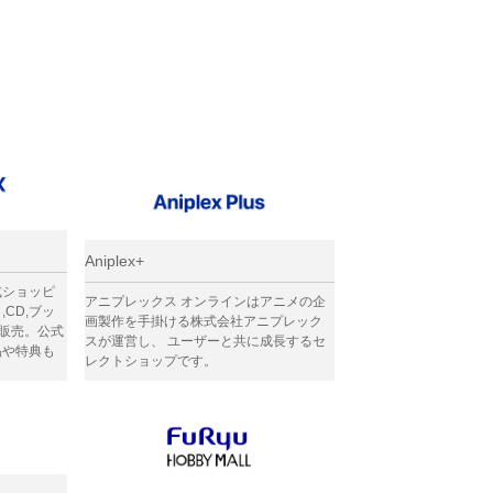
Aniplex+
式ショッピ
アニプレックス オンラインはアニメの企
CD,ブッ
画製作を手掛ける株式会社アニプレック
販売。公式
スが運営し、 ユーザーと共に成長するセ
品や特典も
レクトショップです。
ス