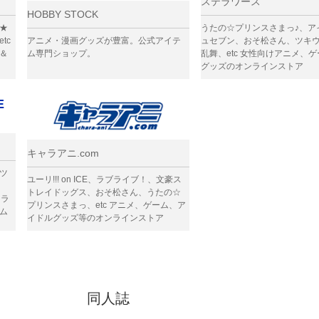
ステラワース
HOBBY STOCK
★
うたの☆プリンスさまっ♪、ア
tc
アニメ・漫画グッズが豊富。公式アイテ
ュセブン、おそ松さん、ツキ
＆
ム専門ショップ。
乱舞、etc 女性向けアニメ、
グッズのオンラインストア
E
キャラアニ.com
ツ
ユーリ!!! on ICE、ラブライブ！、文豪ス
トレイドッグス、おそ松さん、うたの☆
ャラ
プリンスさまっ、etc アニメ、ゲーム、ア
ム
イドルグッズ等のオンラインストア
同人誌