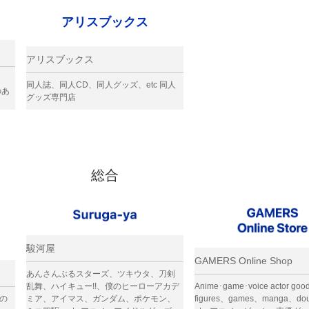
アリスブックス
アリスブックス
同人誌、同人CD、同人グッズ、etc 同人
のあ
グッズ専門店
総合
駿河屋
GAMERS Online Shop
あんさんぶるスターズ、ツキウタ、刀剣
乱舞、ハイキュー!!、僕のヒーローアカデ
Anime･game･voice actor go
の
ミア、アイマス、ガンダム、ポケモン、
figures、games、manga、dou