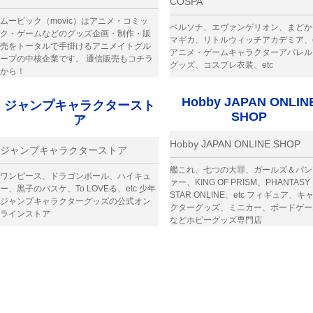
COSPA
ムービック（movic）はアニメ・コミッ
ペルソナ、エヴァンゲリオン、まどか
ク・ゲームなどのグッズ企画・制作・販
マギカ、リトルウィッチアカデミア、e
売をトータルで手掛けるアニメイトグル
アニメ・ゲームキャラクターアパレル
ープの中核企業です。 通信販売もコチラ
グッズ、コスプレ衣装、etc
から！
Hobby JAPAN ONLIN
ジャンプキャラクタースト
SHOP
ア
Hobby JAPAN ONLINE SHOP
ジャンプキャラクターストア
艦これ、七つの大罪、ガールズ＆パン
ワンピース、ドラゴンボール、ハイキュ
ァー、KING OF PRISM、PHANTASY
ー、黒子のバスケ、To LOVEる、etc 少年
STAR ONLINE、etc フィギュア、キ
ジャンプキャラクターグッズの公式オン
クターグッズ、ミニカー、ボードゲー
ラインストア
などホビーグッズ専門店